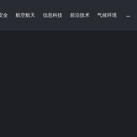
安全
航空航天
信息科技
前沿技术
气候环境
...